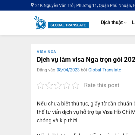
Bỏ
21K Nguyễn Văn Trỗi, Phường 11, Quận Phú Nhuận,
qua
nội
Dịch thuật
L
dung
VISA NGA
Dịch vụ làm visa Nga trọn gói 20
Đăng vào
08/04/2023
bởi
Global Translate
Rate this post
Nếu chưa biết thủ tục, giấy tờ cần chuẩn 
thể tư vấn dịch vụ hỗ trợ tại Visa Hồ Ch
chóng và kịp thời.