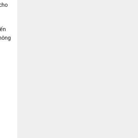
 cho
đến
không