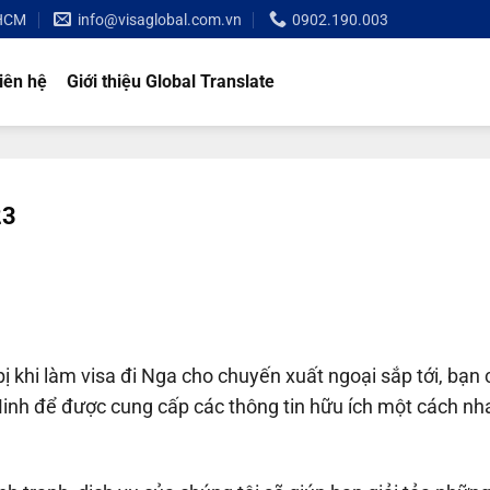
 HCM
info@visaglobal.com.vn
0902.190.003
iên hệ
Giới thiệu Global Translate
23
bị khi làm visa đi Nga cho chuyến xuất ngoại sắp tới, bạn 
í Minh để được cung cấp các thông tin hữu ích một cách n