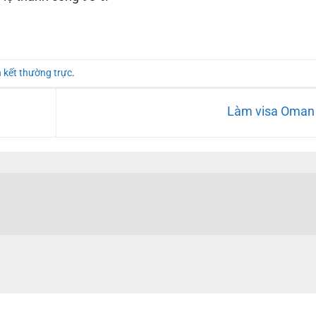
n kết thường trực
.
Làm visa Oma