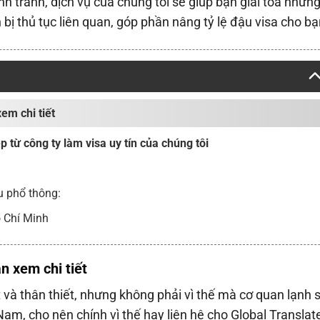
ạnh tranh, dịch vụ của chúng tôi sẽ giúp bạn giải tỏa những
bị thủ tục liên quan, góp phần nâng tỷ lệ đậu visa cho bạ
em chi tiết
p từ công ty làm visa uy tín của chúng tôi
u phổ thông:
ồ Chí Minh
n xem chi tiết
và thân thiết, nhưng không phải vì thế mà cơ quan lạnh 
am, cho nên chính vì thế hay liên hệ cho Global Translat