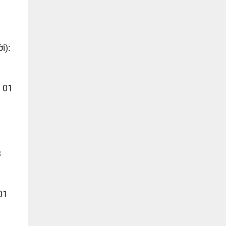
i):
a 01
3
01