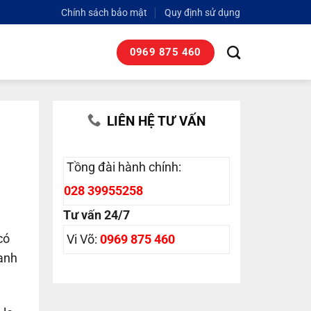
Chính sách bảo mật
Quy định sử dụng
0969 875 460
LIÊN HỆ TƯ VẤN
Tồng đài hành chính:
028 39955258
Tư vấn 24/7
có
Vi Võ:
0969 875 460
hanh