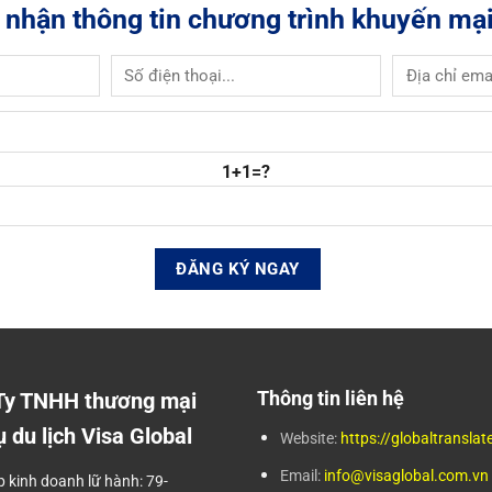
 nhận thông tin chương trình khuyến mại
1+1=?
Thông tin liên hệ
Ty TNHH thương mại
ụ du lịch Visa Global
Website:
https://globaltranslat
Email:
info@visaglobal.com.vn
p kinh doanh lữ hành: 79-