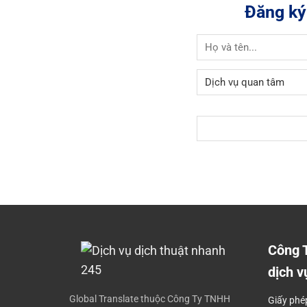
Đăng ký
Công 
dịch v
Global Translate thuộc Công Ty TNHH
Giấy phé