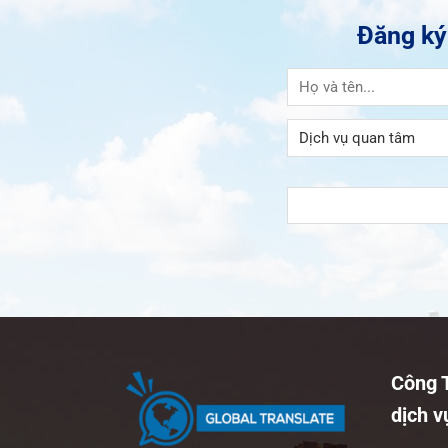
Đăng ký
Công 
dịch v