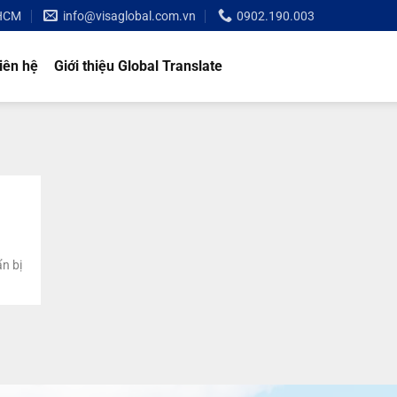
 HCM
info@visaglobal.com.vn
0902.190.003
iên hệ
Giới thiệu Global Translate
ẩn bị