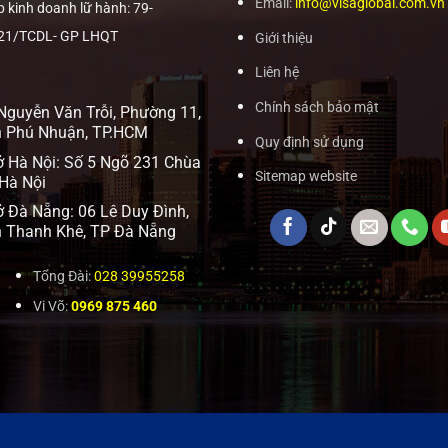
Email:
info@visaglobal.com.vn
p kinh doanh lữ hành: 79-
21/TCDL- GP LHQT
Giới thiệu
Liên hệ
Chính sách bảo mật
Nguyễn Văn Trỗi, Phường 11,
 Phú Nhuận, TP.HCM
Quy định sử dụng
ở Hà Nội: Số 5 Ngõ 231 Chùa
Sitemap website
 Hà Nội
ở Đà Nẵng: 06 Lê Duy Đình,
 Thanh Khê, TP Đà Nẵng
Tổng Đài:
028 39955258
Vi Võ:
0969 875 460