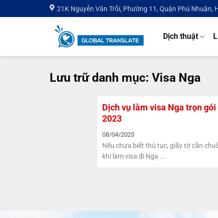
Bỏ
21K Nguyễn Văn Trỗi, Phường 11, Quận Phú Nhuận,
qua
nội
Dịch thuật
L
dung
Lưu trữ danh mục:
Visa Nga
Dịch vụ làm visa Nga trọn gói
2023
08/04/2023
Nếu chưa biết thủ tục, giấy tờ cần chu
khi làm visa đi Nga ...