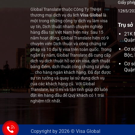
Giấy phé
Global Translate thuộc Công Ty TNHH
1265/20
thương mại dịch vụ du lịch
Visa Global
là
một trong những công ty dịch vụ làm visa
Trụ sở
uy tín, Dịch thuật nhanh chuyên nghiệp
hàng đầu tại Việt Nam hiện nay.
Sau 15
21K 
năm hoạt động, Global Translate hiện có 9
Quận
chuyên viên Dịch thuật và công chứng tư
Cơ s
pháp và 10 đại lý visa trên toàn quốc. Trong
Bộc,
ngần ấy năm, Global Translate đã cung cấp
dịch vụ dịch thuật hồ sơ xin visa, dịch thuật
Cơ s
bảng điểm, dịch thuật công chứng tư pháp
Quận
... cho hàng ngàn khách hàng. Đã đạt được
sự tin tưởng và quay lại sử dụng dịch vụ
của các khách hàng cũ.
Với Global
Translate, sự tỉ mỉ và tận tình giúp đỡ luôn
đặt lên hàng đầu để Quý khách có 1 trải
nghiệm tốt nhất.
Copyright by 2026 ©
Visa Global