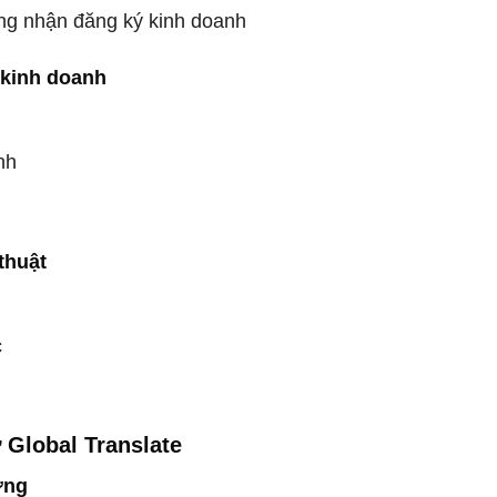
hứng nhận đăng ký kinh doanh
 kinh doanh
nh
 thuật
c
ừ Global Translate
ợng