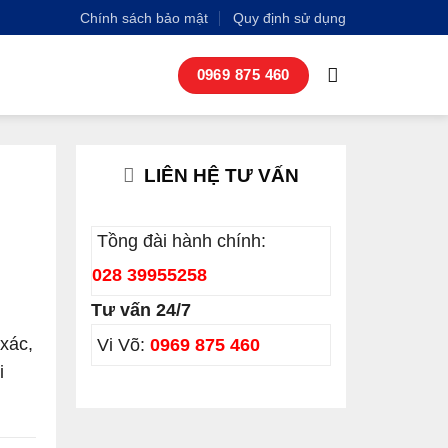
Chính sách bảo mật
Quy định sử dụng
0969 875 460
LIÊN HỆ TƯ VẤN
Tồng đài hành chính:
028 39955258
Tư vấn 24/7
xác,
Vi Võ:
0969 875 460
i