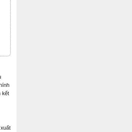
u
hính
 kết
 xuất