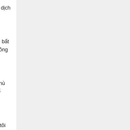
 dịch
 bất
đồng
phù
ể
tôi