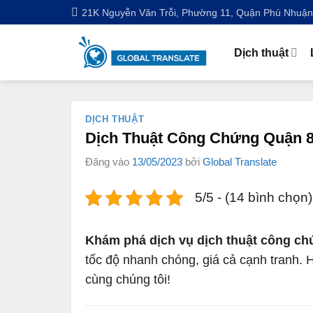
Bỏ
21K Nguyễn Văn Trỗi, Phường 11, Quận Phú Nhuậ
qua
nội
Dịch thuật
dung
DỊCH THUẬT
Dịch Thuật Công Chứng Quận 
Đăng vào
13/05/2023
bởi
Global Translate
5/5 - (14 bình chọn)
Khám phá dịch vụ dịch thuật công chứ
tốc độ nhanh chóng, giá cả cạnh tranh. Hã
cùng chúng tôi!