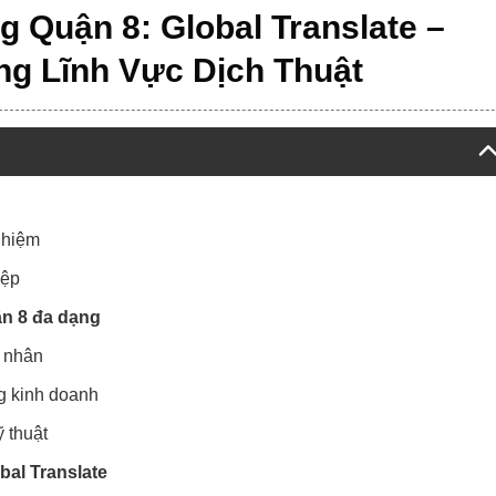
 Quận 8: Global Translate –
ng Lĩnh Vực Dịch Thuật
ghiệm
iệp
ận 8 đa dạng
á nhân
ng kinh doanh
ỹ thuật
obal Translate