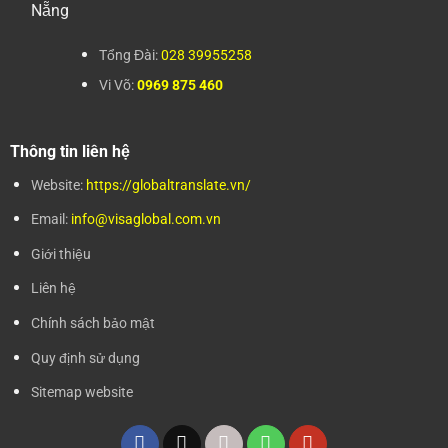
Nẵng
Tổng Đài:
028 39955258
Vi Võ:
0969 875 460
Thông tin liên hệ
Website:
https://globaltranslate.vn/
Email:
info@visaglobal.com.vn
Giới thiệu
Liên hệ
Chính sách bảo mật
Quy định sử dụng
Sitemap website