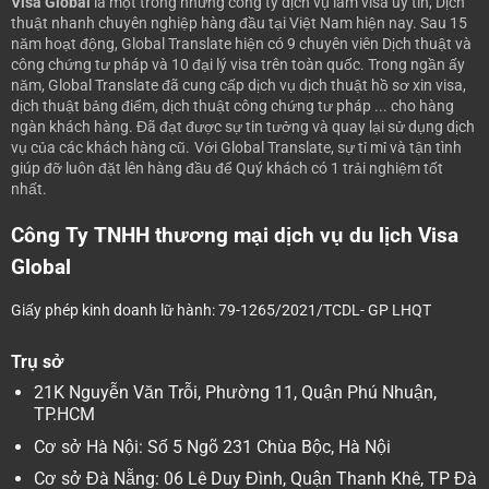
Visa Global
là một trong những công ty dịch vụ làm visa uy tín, Dịch
thuật nhanh chuyên nghiệp hàng đầu tại Việt Nam hiện nay.
Sau 15
năm hoạt động, Global Translate hiện có 9 chuyên viên Dịch thuật và
công chứng tư pháp và 10 đại lý visa trên toàn quốc. Trong ngần ấy
năm, Global Translate đã cung cấp dịch vụ dịch thuật hồ sơ xin visa,
dịch thuật bảng điểm, dịch thuật công chứng tư pháp ... cho hàng
ngàn khách hàng. Đã đạt được sự tin tưởng và quay lại sử dụng dịch
vụ của các khách hàng cũ.
Với Global Translate, sự tỉ mỉ và tận tình
giúp đỡ luôn đặt lên hàng đầu để Quý khách có 1 trải nghiệm tốt
nhất.
Công Ty TNHH thương mại dịch vụ du lịch Visa
Global
Giấy phép kinh doanh lữ hành: 79-1265/2021/TCDL- GP LHQT
Trụ sở
21K Nguyễn Văn Trỗi, Phường 11, Quận Phú Nhuận,
TP.HCM
Cơ sở Hà Nội: Số 5 Ngõ 231 Chùa Bộc, Hà Nội
Cơ sở Đà Nẵng: 06 Lê Duy Đình, Quận Thanh Khê, TP Đà