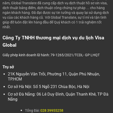
năm, Global Translate đã cung cấp dịch vụ dịch thuật hồ sơ xin visa,
dịch thuật bảng điểm, dịch thuật công chứng tư pháp ... cho hàng
ngàn khách hàng. Đã đạt được sự tin tưởng và quay lại sử dụng dịch
vụ của các khách hàng cũ.
Với Global Translate, sự tỉ mỉ và tận tình
giúp đỡ luôn đặt lên hàng đầu để Quý khách có 1 trải nghiệm tốt
nhất.
Công Ty TNHH thương mại dịch vụ du lịch Visa
Global
Giấy phép kinh doanh lữ hành: 79-1265/2021/TCDL- GP LHQT
Trụ sở
21K Nguyễn Văn Trỗi, Phường 11, Quận Phú Nhuận,
TP.HCM
Cơ sở Hà Nội: Số 5 Ngõ 231 Chùa Bộc, Hà Nội
Cơ sở Đà Nẵng: 06 Lê Duy Đình, Quận Thanh Khê, TP Đà
Nẵng
Tổng Đài:
028 39955258