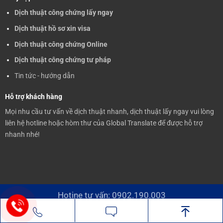
Dịch thuật công chứng lấy ngay
Dịch thuật hồ sơ xin visa
Dịch thuật công chứng Online
Dịch thuật công chứng tư pháp
Tin tức - hướng dẫn
Hỗ trợ khách hàng
Mọi nhu cầu tư vấn về dịch thuật nhanh, dịch thuật lấy ngay vui lòng
liên hệ hotline hoặc hòm thư của Global Translate để được hỗ trợ
nhanh nhé!
Hotine tư vấn: 0902.190.003
Copyright by 2026 ©
Visa Global
Nhắn tin
Gọi điện