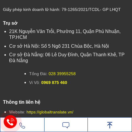
Giấy phép kinh doanh lữ hành: 79-1265/2021/TCDL- GP LHQT
Trụ sở
21K Nguyễn Văn Trỗi, Phường 11, Quận Phú Nhuận,
TP.HCM
Cơ sở Hà Nội: Số 5 Ngõ 231 Chùa Bộc, Hà Nội
Cơ sở Đà Nẵng: 06 Lê Duy Đình, Quận Thanh Khê, TP
Đà Nẵng
Tổng Đài:
028 39955258
Vi Võ:
0969 875 460
Thông tin liên hệ
Website:
https://globaltranslate.vn/
Email:
info@visaglobal.com.vn
Nhắn tin
Gọi điện