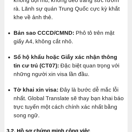
không đội mũ, không đeo trang sức rườm
rà. Lãnh sự quán Trung Quốc cực kỳ khắt
khe về ảnh thẻ.
Bản sao CCCD/CMND:
Phô tô trên mặt
giấy A4, không cắt nhỏ.
Sổ hộ khẩu hoặc Giấy xác nhận thông
tin cư trú (CT07):
Đặc biệt quan trọng với
những người xin visa lần đầu.
Tờ khai xin visa:
Đây là bước dễ mắc lỗi
nhất. Global Translate sẽ thay bạn khai báo
trực tuyến một cách chính xác nhất bằng
song ngữ.
3.2. Hồ sơ chứng minh công việc