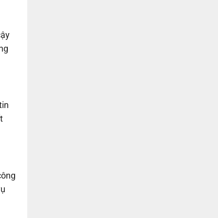
cậy
ông
tin
t
công
vụ