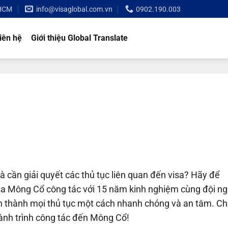
 HCM
info@visaglobal.com.vn
0902.190.003
iên hệ
Giới thiệu Global Translate
)
 cần giải quyết các thủ tục liên quan đến visa? Hãy để
visa Mông Cổ công tác với 15 năm kinh nghiệm cùng đội n
n thành mọi thủ tục một cách nhanh chóng và an tâm. C
ành trình công tác đến Mông Cổ!