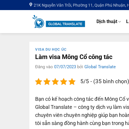
Bỏ
21K Nguyễn Văn Trỗi, Phường 11, Quận Phú Nhuận,
qua
nội
Dịch thuật
L
dung
VISA DU HỌC ÚC
Làm visa Mông Cổ công tác
Đăng vào
07/07/2023
bởi
Global Translate
5/5 - (35 bình chọn
Bạn có kế hoạch công tác đến Mông Cổ và
Global Translate – công ty dịch vụ làm 
chuyên viên chuyên nghiệp giúp bạn hoà
tôi sẵn sàng đồng hành cùng bạn trong h