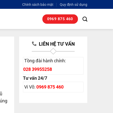
Chính sách bảo mật
Quy định sử dụng
0969 875 460
LIÊN HỆ TƯ VẤN
Tồng đài hành chính:
028 39955258
Tư vấn 24/7
Vi Võ:
0969 875 460
gũ
húng