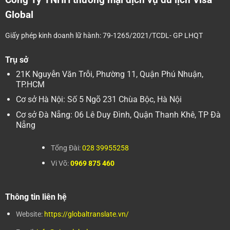
Công Ty TNHH thương mại dịch vụ du lịch Visa
Global
Giấy phép kinh doanh lữ hành: 79-1265/2021/TCDL- GP LHQT
Trụ sở
21K Nguyễn Văn Trỗi, Phường 11, Quận Phú Nhuận,
TP.HCM
Cơ sở Hà Nội: Số 5 Ngõ 231 Chùa Bộc, Hà Nội
Cơ sở Đà Nẵng: 06 Lê Duy Đình, Quận Thanh Khê, TP Đà
Nẵng
Tổng Đài:
028 39955258
Vi Võ:
0969 875 460
Thông tin liên hệ
Website:
https://globaltranslate.vn/