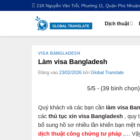
Bỏ
21K Nguyễn Văn Trỗi, Phường 11, Quận Phú Nhuậ
qua
nội
Dịch thuật
dung
VISA BANGLADESH
Làm visa Bangladesh
Đăng vào
23/02/2026
bởi
Global Translate
5/5 - (39 bình chọn)
Quý khách và các bạn cần
làm visa Ba
các
thủ tục xin visa Bangladesh
, quy 
bổ sung hồ sơ nhiều lần khiến bạn mệt m
dịch thuật công chứng tư pháp
,… Vậy