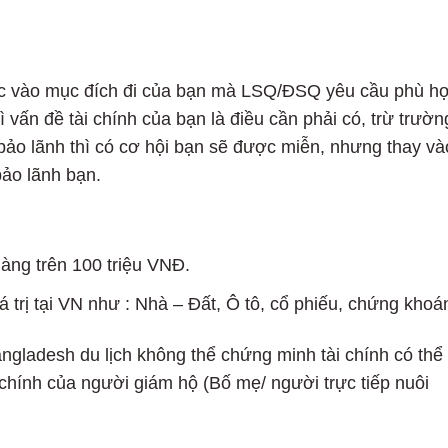
uộc vào mục đích đi của bạn mà LSQ/ĐSQ yêu cầu phù h
ì vấn đề tài chính của bạn là điều cần phải có, trừ trườn
bảo lãnh thì có cơ hội bạn sẽ được miễn, nhưng thay và
bảo lãnh bạn.
àng trên 100 triệu VNĐ.
 trị tại VN như : Nhà – Đất, Ô tô, cổ phiếu, chứng kho
angladesh du lịch không thể chứng minh tài chính có thể
chính của người giám hộ (Bố mẹ/ người trực tiếp nuôi