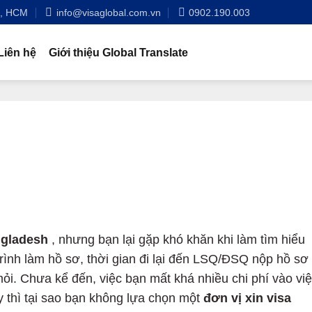
n, HCM
info@visaglobal.com.vn
0902.190.003
Liên hệ
Giới thiệu Global Translate
ngladesh
, nhưng bạn lại gặp khó khăn khi làm tìm hiểu
trình làm hồ sơ, thời gian đi lại đến LSQ/ĐSQ nộp hồ sơ
ỏi. Chưa kể đến, việc bạn mất khá nhiều chi phí vào việ
 thì tại sao bạn không lựa chọn một
đơn vị xin visa