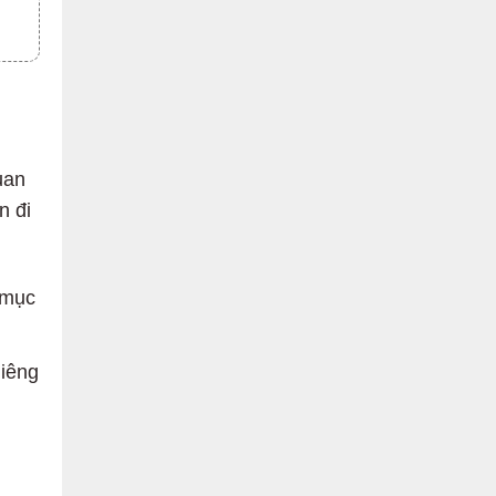
uan
n đi
 mục
hiêng