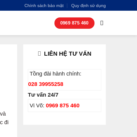
Chính sách bảo mật
Quy định sử dụng
0969 875 460
LIÊN HỆ TƯ VẤN
Tồng đài hành chính:
028 39955258
Tư vấn 24/7
Vi Võ:
0969 875 460
 và
c đi