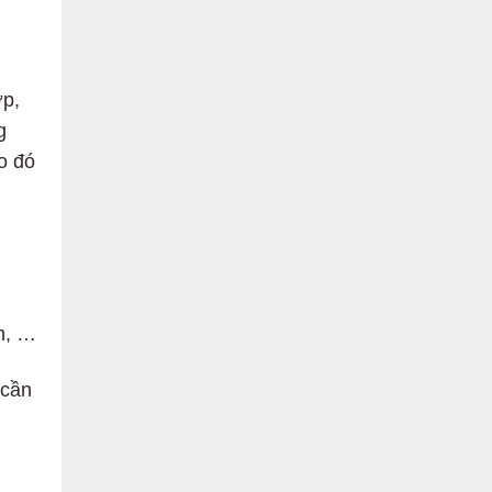
ợp,
g
o đó
án, …
 cần