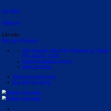
Gọi điện
Nhắn tin
Lên trên
Bỏ qua nội dung
21K Nguyễn Văn Trỗi, Phường 11, Quận
Phú Nhuận, HCM
info@visaglobal.com.vn
0902.190.003
Chính sách bảo mật
Quy định sử dụng