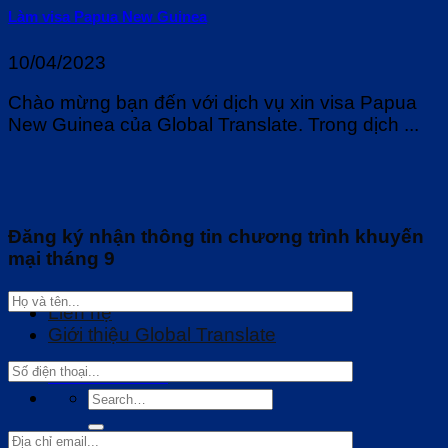
Làm visa Papua New Guinea
10/04/2023
Chào mừng bạn đến với dịch vụ xin visa Papua
New Guinea của Global Translate. Trong dịch ...
Đăng ký nhận thông tin chương trình khuyến
mại tháng 9
Liên hệ
Giới thiệu Global Translate
0969 875 460