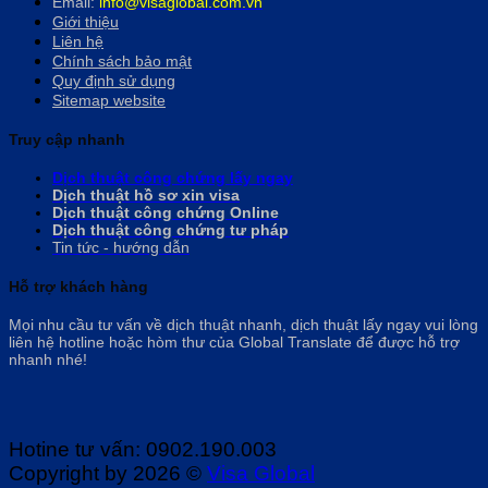
Email:
info@visaglobal.com.vn
Giới thiệu
Liên hệ
Chính sách bảo mật
Quy định sử dụng
Sitemap website
Truy cập nhanh
Dịch thuật công chứng lấy ngay
Dịch thuật hồ sơ xin visa
Dịch thuật công chứng Online
Dịch thuật công chứng tư pháp
Tin tức - hướng dẫn
Hỗ trợ khách hàng
Mọi nhu cầu tư vấn về dịch thuật nhanh, dịch thuật lấy ngay vui lòng
liên hệ hotline hoặc hòm thư của Global Translate để được hỗ trợ
nhanh nhé!
Hotine tư vấn: 0902.190.003
Copyright by 2026 ©
Visa Global