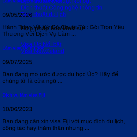
Dịch thuật Kỹ thuật
Làm visa úc thăm thân nhân
Dịch thuật Công nghệ thông tin
Dịch thuật du lịch
09/05/2026
Hành Trình Về Xứ Sở Chuột Túi: Gói Trọn Yêu
Hợp pháp hóa lãnh sự
Thương Với Dịch Vụ Làm ...
Visa Úc
Làm visa Úc du học
Visa NewZeland
09/07/2025
Bạn đang mơ ước được du học Úc? Hãy để
chúng tôi là cửa ngõ ...
Dịch vụ làm visa Fiji
10/06/2023
Bạn đang cần xin visa Fiji với mục đích du lịch,
công tác hay thăm thân nhưng ...