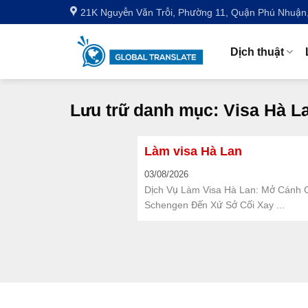
Bỏ
21K Nguyễn Văn Trỗi, Phường 11, Quận Phú Nhuậ
qua
nội
Dịch thuật
dung
Lưu trữ danh mục:
Visa Hà L
Làm visa Hà Lan
03/08/2026
Dịch Vụ Làm Visa Hà Lan: Mở Cánh 
Schengen Đến Xứ Sở Cối Xay ...