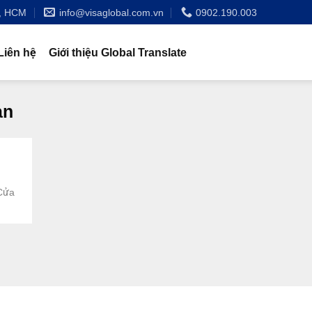
n, HCM
info@visaglobal.com.vn
0902.190.003
Liên hệ
Giới thiệu Global Translate
an
Cửa