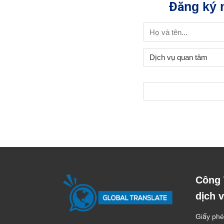
Đăng ký 
Công 
dịch v
Giấy phé