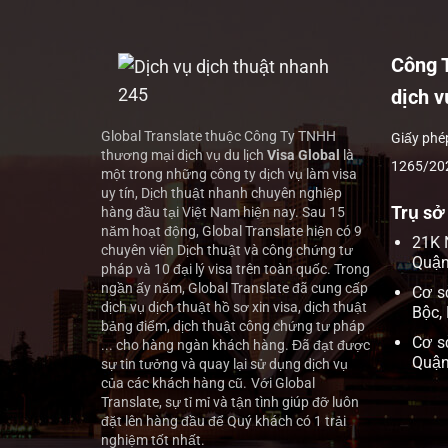
Công 
dịch v
Global Translate thuộc Công Ty TNHH
Giấy phé
thương mại dịch vụ du lịch
Visa Global
là
1265/20
một trong những công ty dịch vụ làm visa
uy tín, Dịch thuật nhanh chuyên nghiệp
Trụ sở
hàng đầu tại Việt Nam hiện nay.
Sau 15
năm hoạt động, Global Translate hiện có 9
21K 
chuyên viên Dịch thuật và công chứng tư
Quận
pháp và 10 đại lý visa trên toàn quốc. Trong
ngần ấy năm, Global Translate đã cung cấp
Cơ s
dịch vụ dịch thuật hồ sơ xin visa, dịch thuật
Bộc,
bảng điểm, dịch thuật công chứng tư pháp
Cơ s
... cho hàng ngàn khách hàng. Đã đạt được
Quận
sự tin tưởng và quay lại sử dụng dịch vụ
của các khách hàng cũ.
Với Global
Translate, sự tỉ mỉ và tận tình giúp đỡ luôn
đặt lên hàng đầu để Quý khách có 1 trải
nghiệm tốt nhất.