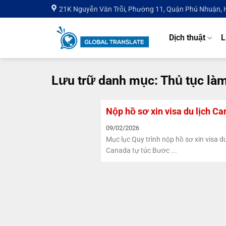
Bỏ
21K Nguyễn Văn Trỗi, Phường 11, Quận Phú Nhuận,
qua
nội
Dịch thuật
L
dung
Lưu trữ danh mục:
Thủ tục là
Nộp hồ sơ xin visa du lịch C
09/02/2026
Mục lục Quy trình nộp hồ sơ xin visa du
Canada tự túc Bước ...