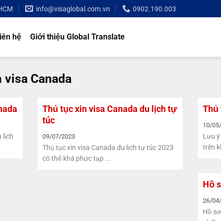
 HCM
info@visaglobal.com.vn
0902.190.003
iên hệ
Giới thiệu Global Translate
m visa Canada
anada
Thủ tục xin visa Canada du lịch tự
Thủ 
túc
10/05
 lịch
Lưu ý 
09/07/2023
trên k
Thủ tục xin visa Canada du lịch tự túc 2023
có thể khá phức tạp ...
Hồ s
26/04
Hồ sơ