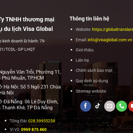
Thông tin liên hệ
Ty TNHH thương mại
ụ du lịch Visa Global
Website:
https://globaltranslat
Email:
info@visaglobal.com.vn
p kinh doanh lữ hành: 79-
21/TCDL- GP LHQT
Giới thiệu
Liên hệ
Chính sách bảo mật
Nguyễn Văn Trỗi, Phường 11,
 Phú Nhuận, TP.HCM
Quy định sử dụng
ở Hà Nội: Số 5 Ngõ 231 Chùa
Sitemap website
 Hà Nội
ở Đà Nẵng: 06 Lê Duy Đình,
 Thanh Khê, TP Đà Nẵng
Tổng Đài:
028 39955258
Vi Võ:
0969 875 460